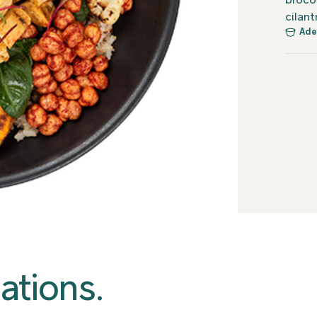
brócol
cilant
Ade
ations.