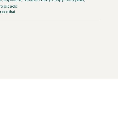
i, espinaca, tomate cherry, crispy chickpeas,
ro picado
rezo thai